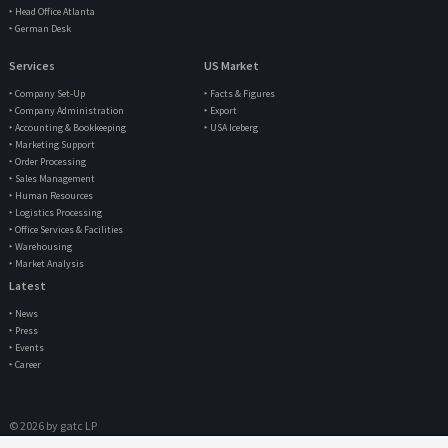
‣ Head Office Atlanta
‣ German Desk
Services
US Market
‣ Company Set-Up
‣ Facts & Figures
‣ Company Administration
‣ Export
‣ Accounting & Bookkeeping
‣ USA Iceberg
‣ Marketing Support
‣ Order Processing
‣ Sales Management
‣ Human Resources
‣ Logistics Processing
‣ Office Services & Facilities
‣ Warehousing
‣ Market Analysis
Latest
‣ News
‣ Press
‣ Events
‣ Career
© 2026 by gatc LP
IMPRINT
|
PRIVACY POLICY