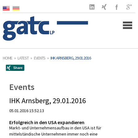
Home
HOME
»
LATEST
»
EVENTS
»
IHK ARNSBERG, 29.01.2016
Company
Clients
Events
Services
IHK Arnsberg, 29.01.2016
05.01.2016 15:52:13
US Market
Erfolgreich in den USA expandieren
Latest
Markt- und Unternehmensaufbau in den USA ist für
mittelständische Unternehmen immer noch eine