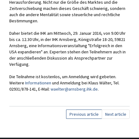
Herausforderung. Nicht nur die Größe des Marktes und die
News
Zeitverschiebung machen dieses Geschäft schwierig, sondern
auch die andere Mentalität sowie steuerliche und rechtliche
Press
Bestimmungen.
Events
Daher bietet die IHK am Mittwoch, 29. Januar 2016, von 9.00 Uhr
bis ca. 12.30 Uhr, in der IHK Arnsberg, Königstraße 18-20, 59821
Career
Arnsberg, eine Informationsveranstaltung "Erfolgreich in den
USA expandieren" an. Experten stehen den Teilnehmern auch in
Publications
der anschließenden Diskussion als Ansprechpartner zur
Verfügung.
Contact
Die Teilnahme ist kostenlos, um Anmeldung wird gebeten.
Weitere
Informationen
und Anmeldung bei Klaus Wälter, Tel.
02931/878-141, E-Mail:
waelter@arnsberg.ihk.de
.
Previous article
Next article