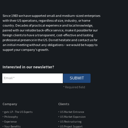
Since 1983 we have supported small and medium-sized enterprises
with their US operations, regardless of size, industry, or home
country. Decades of practical experience and local knowledge,
paired with our reliable back-office service, make it possible for our
foreign clients to have a transparent, cost-effective and lasting
professional presence in the US. Do not hesitate and contact us for
an initial meeting without any obligations – we would be happy to
support your company's growth.
Interested in our newsletter?
Email
*
*
Required field
Company
Clients
‣ gatc LP - The US Experts
‣ US Market Entrance
‣ Philosophy
‣ US Market Expansion
‣ Experience
‣ US Restructuring
‣ Your Benefits
‣ US Project Support