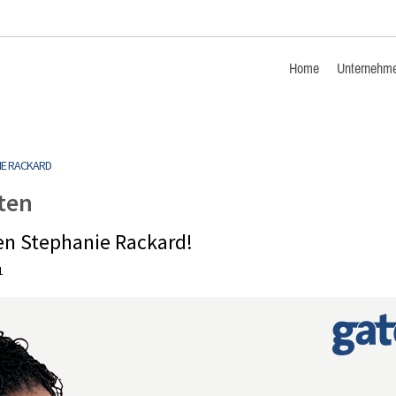
Home
Unternehm
IE RACKARD
ten
n Stephanie Rackard!
1