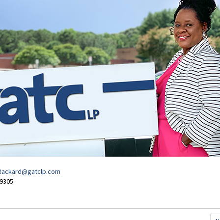
Rackard@gatclp.com
-9305