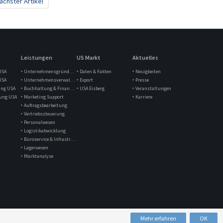
ächster Artikel
Leistungen
US Markt
Aktuelles
USA
‣ Unternehmensgründung
‣ Daten & Fakten
‣ Neuigkeiten
USA
‣ Unternehmensverwaltung
‣ Export
‣ Presse
ung USA
‣ Buchhaltung & Finanzen
‣ USA Eisberg
‣ Veranstaltungen
lung USA
‣ Marketing Support
‣ Karriere
‣ Auftragsbearbeitung
‣ Vertriebssteuerung
‣ Personalwesen
‣ Logistikabwicklung
‣ Büroservice & Infrastruktur
‣ Lagerwesen
‣ Marktanalyse
Mehr erfahren
OK