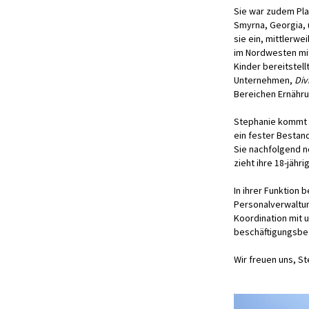
Sie war zudem Pl
Smyrna, Georgia, 
sie ein, mittlerw
im Nordwesten mit
Kinder bereitstel
Unternehmen,
Div
Bereichen Ernähru
Stephanie kommt zw
ein fester Bestand
Sie nachfolgend n
zieht ihre 18-jäh
In ihrer Funktion 
Personalverwaltun
Koordination mit 
beschäftigungsbez
Wir freuen uns, S