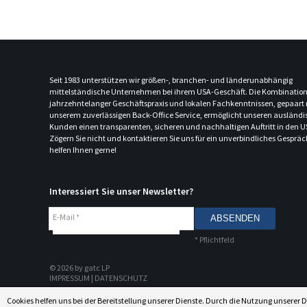
Seit 1983 unterstützen wir größen-, branchen- und länderunabhängig
mittelständische Unternehmen bei ihrem USA-Geschäft. Die Kombination
jahrzehntelanger Geschäftspraxis und lokalen Fachkenntnissen, gepaart 
unserem zuverlässigen Back-Office Service, ermöglicht unseren ausländ
Kunden einen transparenten, sicheren und nachhaltigen Auftritt in den U
Zögern Sie nicht und kontaktieren Sie uns für ein unverbindliches Gespräc
helfen Ihnen gerne!
Interessiert Sie unser Newsletter?
E-Mail
*
*
Pflichtfeld
© 2026 by gatc LP
IMPRESSUM
|
DATENSCHUTZ
Cookies helfen uns bei der Bereitstellung unserer Dienste. Durch die Nutzung unserer D