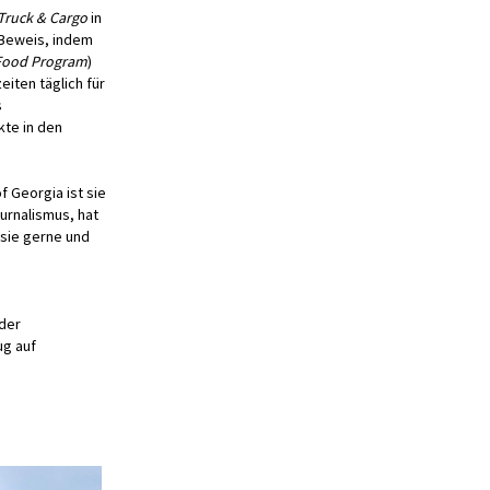
Truck & Cargo
in
 Beweis, indem
Food Program
)
iten täglich für
s
kte in den
f Georgia ist sie
urnalismus, hat
 sie gerne und
 der
ug auf