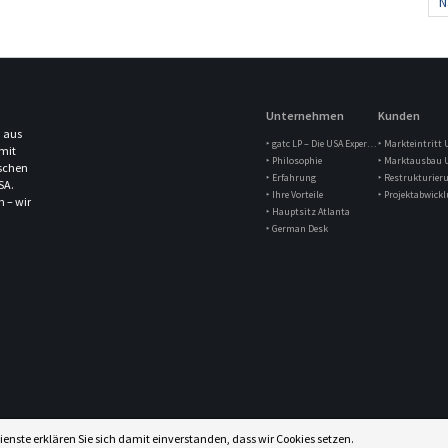
N
Unternehmen
Kunden
 aus
‣ gatc LP – Die USA Experten
‣ Markteintritt 
mit
‣ Philosophie
‣ Marktausbau 
ischen
‣ Erfahrung
‣ Restrukturier
SA.
‣ Ihre Vorteile
‣ Projektabwick
h – wir
‣ Hauptsitz Atlanta
‣ German Desk
ienste erklären Sie sich damit einverstanden, dass wir Cookies setzen.