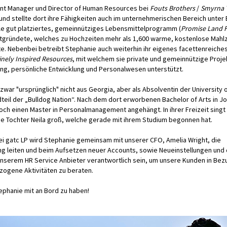
ant Manager und Director of Human Resources bei
Fouts Brothers
/
Smyrna 
und stellte dort ihre Fähigkeiten auch im unternehmerischen Bereich unter
eile gut platziertes, gemeinnütziges Lebensmittelprogramm (
Promise Land 
gründete, welches zu Hochzeiten mehr als 1,600 warme, kostenlose Mahlze
lte. Nebenbei betreibt Stephanie auch weiterhin ihr eigenes facettenreiche
inely Inspired Resources
, mit welchem sie private und gemeinnützige Proje
ng, persönliche Entwicklung und Personalwesen unterstützt.
ar "ursprünglich" nicht aus Georgia, aber als Absolventin der University o
teil der „Bulldog Nation“. Nach dem dort erworbenen Bachelor of Arts in Jo
och einen Master in Personalmanagement angehängt. In ihrer Freizeit singt
rige Tochter Neila groß, welche gerade mit ihrem Studium begonnen hat.
bei gatc LP wird Stephanie gemeinsam mit unserer CFO, Amelia Wright, die
g leiten und beim Aufsetzen neuer Accounts, sowie Neueinstellungen und
unserem HR Service Anbieter verantwortlich sein, um unsere Kunden in Bez
ogene Aktivitäten zu beraten.
tephanie mit an Bord zu haben!