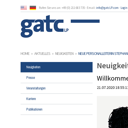
Rufen Sie uns an: +49 (0) 211 683 735 - Email:
info@gatcLP.com
-
Login
HOME
»
AKTUELLES
»
NEUIGKEITEN
»
NEUE PERSONALLEITERIN STEPHAN
Neuigkei
Neuigkeiten
Willkomme
Presse
21.07.2020 18:55:1
Veranstaltungen
Karriere
Publikationen