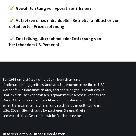
Kontakt
Gewährleistung von operativer Effizienz
Aufsetzen eines individuellen Betriebshandbuches zur
detaillierten Prozessplanung
Einstellung, Übernahme oder Entlassung von
bestehendem US-Personal
Seit 1983 unterstützen wir größen-, branchen- und
länderunabhängig mittelständische Unternehmen bei ihrem USA-
Geschäft. Die Kombination aus jahrzehntelanger Geschäftspraxis
und lokalen Fachkenntnissen, gepaart mit unserem zuverlässigen
Back-Office Service, ermöglicht unseren ausländischen Kunden
einen transparenten, sicheren und nachhaltigen Auftritt in den
USA. Zögern Sie nicht und kontaktieren Sie uns für ein
unverbindliches Gespräch – wir helfen Ihnen gerne!
Interessiert Sie unser Newsletter?