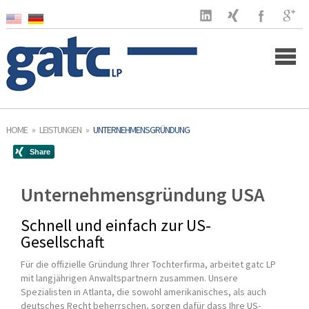
Home
HOME
»
LEISTUNGEN
»
UNTERNEHMENSGRÜNDUNG
Unternehmen
Kunden
Unternehmensgründung USA
Leistungen
Schnell und einfach zur US-
Gesellschaft
Unternehmensgründung
Für die offizielle Gründung Ihrer Tochterfirma, arbeitet gatc LP
mit langjährigen Anwaltspartnern zusammen. Unsere
Unternehmensverwaltung
Spezialisten in Atlanta, die sowohl amerikanisches, als auch
deutsches Recht beherrschen, sorgen dafür dass Ihre US-
Buchhaltung & Finanzen