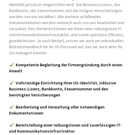
Identität juristisch eingerichtet wird. Die Business-Lizenz, das
Bankkonto, die Steuernummer und die nötigen Versicherungen
Marketing Support
werden von uns installiert. Alle weitere anfallenden
Dokumentationen werden natürlich auch von uns bearbeitet und
Auftragsbearbeitung
verwaltet. Des Weiteren können wir Ihnen eine reibungslose IT-
und Kommunikationsinfrastruktur, und somit operative Effizienz,
Vertriebssteuerung
gewährleisten. Je nach Bedarf, setzen wir auch ein individuelles
Betriebshandbuch für Ihr US-Personal auf, das wir auch aktiv für
Personalwesen
Sie managen können.
Logistikabwicklung
Kompetente Begleitung der Firmengründung durch einen
Anwalt
Lagerwesen
Vollständige Einrichtung Ihrer US-Identität, inklusive
Büroservice & Infrastruktur
Business-Lizenz, Bankkonto, Steuernummer und den
benötigten Versicherungen
Marktanalyse
Bearbeitung und Verwaltung aller notwendigen
US Markt
Dokumentationen
Aktuelles
Bereitstellung einer reibungslosen und zuverlässigen IT-
und Kommunikationsinfrastruktur