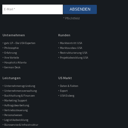
E-Mail
*
*
Pflichtfeld
Unternehmen
Kunden
‣ gatc LP – Die USA Experten
‣ Markteintritt USA
‣ Philosophie
‣ Marktausbau USA
‣ Erfahrung
‣ Restrukturierung USA
‣ Ihre Vorteile
‣ Projektabwicklung USA
‣ Hauptsitz Atlanta
‣ German Desk
Leistungen
US Markt
‣ Unternehmensgründung
‣ Daten & Fakten
‣ Unternehmensverwaltung
‣ Export
‣ Buchhaltung & Finanzen
‣ USA Eisberg
‣ Marketing Support
‣ Auftragsbearbeitung
‣ Vertriebssteuerung
‣ Personalwesen
‣ Logistikabwicklung
‣ Büroservice & Infrastruktur