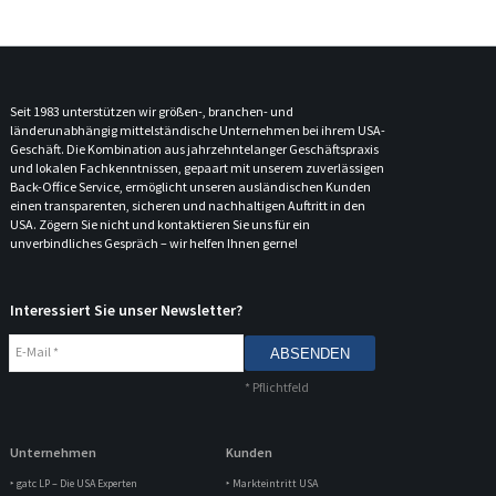
Seit 1983 unterstützen wir größen-, branchen- und
länderunabhängig mittelständische Unternehmen bei ihrem USA-
Geschäft. Die Kombination aus jahrzehntelanger Geschäftspraxis
und lokalen Fachkenntnissen, gepaart mit unserem zuverlässigen
Back-Office Service, ermöglicht unseren ausländischen Kunden
einen transparenten, sicheren und nachhaltigen Auftritt in den
USA. Zögern Sie nicht und kontaktieren Sie uns für ein
unverbindliches Gespräch – wir helfen Ihnen gerne!
Interessiert Sie unser Newsletter?
E-Mail
*
*
Pflichtfeld
Unternehmen
Kunden
‣ gatc LP – Die USA Experten
‣ Markteintritt USA