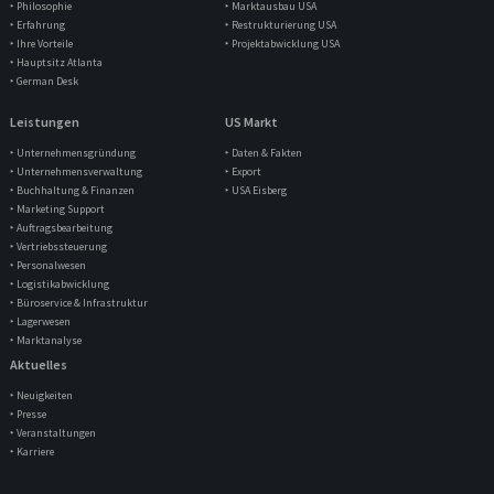
‣ Philosophie
‣ Marktausbau USA
‣ Erfahrung
‣ Restrukturierung USA
‣ Ihre Vorteile
‣ Projektabwicklung USA
‣ Hauptsitz Atlanta
‣ German Desk
Leistungen
US Markt
‣ Unternehmensgründung
‣ Daten & Fakten
‣ Unternehmensverwaltung
‣ Export
‣ Buchhaltung & Finanzen
‣ USA Eisberg
‣ Marketing Support
‣ Auftragsbearbeitung
‣ Vertriebssteuerung
‣ Personalwesen
‣ Logistikabwicklung
‣ Büroservice & Infrastruktur
‣ Lagerwesen
‣ Marktanalyse
Aktuelles
‣ Neuigkeiten
‣ Presse
‣ Veranstaltungen
‣ Karriere