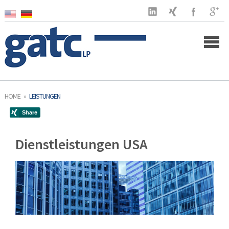
Home
HOME
»
LEISTUNGEN
Unternehmen
Kunden
Dienstleistungen USA
Leistungen
Unternehmensgründung
Unternehmensverwaltung
Buchhaltung & Finanzen