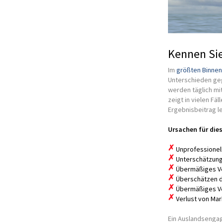
Kennen Sie
Im
größten Binnen
Unterschieden ge
werden täglich mit
zeigt in vielen F
Ergebnisbeitrag le
Ursachen für die
Unprofessionel
Unterschätzung
Übermäßiges Ve
Überschätzen de
Übermäßiges Ve
Verlust von Mar
Ein Auslandsengag