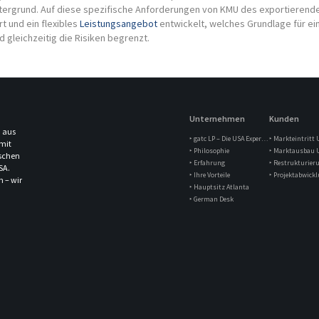
intergrund. Auf diese spezifische Anforderungen von KMU des exportierend
rt und ein flexibles
Leistungsangebot
entwickelt, welches Grundlage für ei
d gleichzeitig die Risiken begrenzt.
Unternehmen
Kunden
 aus
‣ gatc LP – Die USA Experten
‣ Markteintritt 
mit
‣ Philosophie
‣ Marktausbau 
ischen
‣ Erfahrung
‣ Restrukturier
SA.
‣ Ihre Vorteile
‣ Projektabwick
h – wir
‣ Hauptsitz Atlanta
‣ German Desk