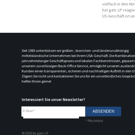
vielfach in den H
hat gatc LP reagie
US-Geschäft ist un
Seit 1983 unterstützen wir größen-, branchen- und länderunabhängig
mittelständische Unternehmen bei ihrem USA-Geschäft. Die Kombination
jahrzehntelanger Geschäftspraxis und lokalen Fachkenntnissen, gepaart 
unserem zuverlässigen Back-Office Service, ermöglicht unseren ausländ
Kunden einen transparenten, sicheren und nachhaltigen Auftritt in den U
Zögern Sie nicht und kontaktieren Sie uns für ein unverbindliches Gespräc
helfen Ihnen gerne!
Interessiert Sie unser Newsletter?
E-Mail
*
*
Pflichtfeld
© 2026 by gatc LP