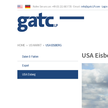
Rufen Sie uns an: +49 (0) 211 683 735 - Email:
info@gatcLP.com
-
Login
HOME
»
US MARKT
»
USA EISBERG
USA Eisb
Daten & Fakten
Export
USA Eisberg