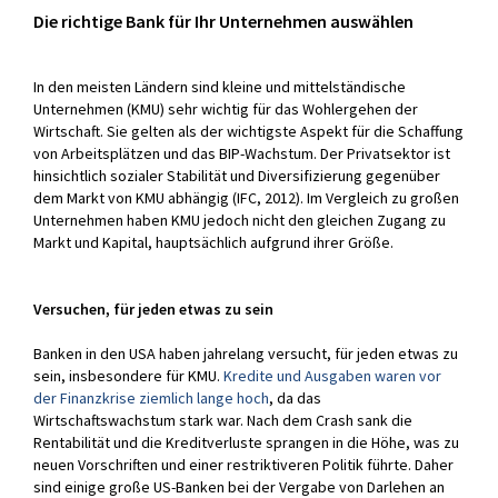
Neuigkeiten
Die richtige Bank für Ihr Unternehmen auswählen
Presse
In den meisten Ländern sind kleine und mittelständische
Veranstaltungen
Unternehmen (KMU) sehr wichtig für das Wohlergehen der
Wirtschaft. Sie gelten als der wichtigste Aspekt für die Schaffung
Karriere
von Arbeitsplätzen und das BIP-Wachstum. Der Privatsektor ist
hinsichtlich sozialer Stabilität und Diversifizierung gegenüber
Publikationen
dem Markt von KMU abhängig (IFC, 2012). Im Vergleich zu großen
Unternehmen haben KMU jedoch nicht den gleichen Zugang zu
Kontakt
Markt und Kapital, hauptsächlich aufgrund ihrer Größe.
Versuchen, für jeden etwas zu sein
Banken in den USA haben jahrelang versucht, für jeden etwas zu
sein, insbesondere für KMU.
Kredite und Ausgaben waren vor
der Finanzkrise ziemlich lange hoch
, da das
Wirtschaftswachstum stark war. Nach dem Crash sank die
Rentabilität und die Kreditverluste sprangen in die Höhe, was zu
neuen Vorschriften und einer restriktiveren Politik führte. Daher
sind einige große US-Banken bei der Vergabe von Darlehen an