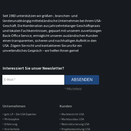
Seit 1983 unterstützen wir größen-, branchen- und
länderunabhängig mittelständische Unternehmen bei ihrem USA-
Geschäft. Die Kombination aus jahrzehntelanger Geschäftspraxis
und lokalen Fachkenntnissen, gepaart mit unserem zuverlässigen
Back-Office Service, ermöglicht unseren ausländischen Kunden
einen transparenten, sicheren und nachhaltigen Auftritt in den
USA. Zögern Sie nicht und kontaktieren Sie uns für ein
unverbindliches Gespräch – wir helfen Ihnen gerne!
Interessiert Sie unser Newsletter?
E-Mail
*
*
Pflichtfeld
Unternehmen
Kunden
‣ gatc LP – Die USA Experten
‣ Markteintritt USA
‣ Philosophie
‣ Marktausbau USA
‣ Erfahrung
‣ Restrukturierung USA
‣ Ihre Vorteile
‣ Projektabwicklung USA