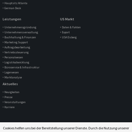
‣ Hauptsitz Atlanta
‣ German Desk
Leistungen
US Markt
‣ Unternehmensgründung
‣ Daten & Fakten
‣ Unternehmensverwaltung
‣ Export
‣ Buchhaltung & Finanzen
‣ USA Eisberg
‣ Marketing Support
‣ Auftragsbearbeitung
‣ Vertriebssteuerung
‣ Personalwesen
‣ Logistikabwicklung
‣ Büroservice & Infrastruktur
‣ Lagerwesen
‣ Marktanalyse
Aktuelles
‣ Neuigkeiten
‣ Presse
‣ Veranstaltungen
‣ Karriere
© 2026 by gatc LP
Cookies helfen uns bei der Bereitstellung unserer Dienste. Durch die Nutzung unserer
IMPRESSUM
|
DATENSCHUTZ