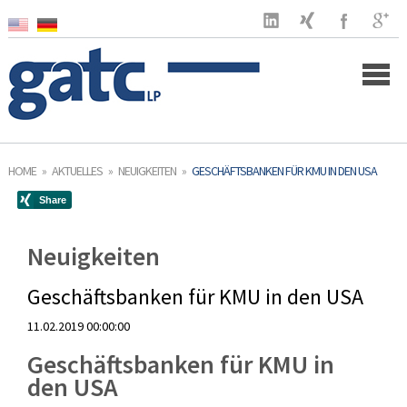
Home
HOME
»
AKTUELLES
»
NEUIGKEITEN
»
GESCHÄFTSBANKEN FÜR KMU IN DEN USA
Unternehmen
Kunden
Neuigkeiten
Leistungen
Geschäftsbanken für KMU in den USA
11.02.2019 00:00:00
US Markt
Geschäftsbanken für KMU in
Aktuelles
den USA