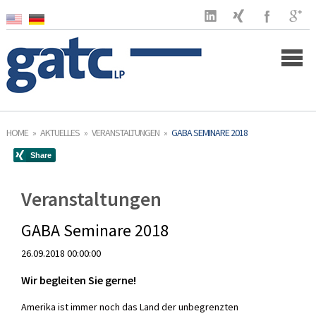
Home
HOME
»
AKTUELLES
»
VERANSTALTUNGEN
»
GABA SEMINARE 2018
Unternehmen
Kunden
Veranstaltungen
Leistungen
GABA Seminare 2018
26.09.2018 00:00:00
US Markt
Wir begleiten Sie gerne!
Aktuelles
Amerika ist immer noch das Land der unbegrenzten