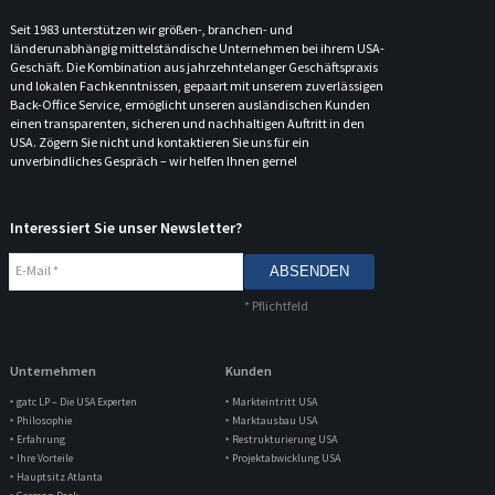
Seit 1983 unterstützen wir größen-, branchen- und
länderunabhängig mittelständische Unternehmen bei ihrem USA-
Geschäft. Die Kombination aus jahrzehntelanger Geschäftspraxis
und lokalen Fachkenntnissen, gepaart mit unserem zuverlässigen
Back-Office Service, ermöglicht unseren ausländischen Kunden
einen transparenten, sicheren und nachhaltigen Auftritt in den
USA. Zögern Sie nicht und kontaktieren Sie uns für ein
unverbindliches Gespräch – wir helfen Ihnen gerne!
Interessiert Sie unser Newsletter?
E-Mail
*
*
Pflichtfeld
Unternehmen
Kunden
‣ gatc LP – Die USA Experten
‣ Markteintritt USA
‣ Philosophie
‣ Marktausbau USA
‣ Erfahrung
‣ Restrukturierung USA
‣ Ihre Vorteile
‣ Projektabwicklung USA
‣ Hauptsitz Atlanta