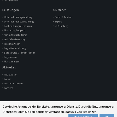
‣ German Desk
Leistungen
US Markt
‣ Unternehmensgründung
‣ Daten & Fakten
‣ Unternehmensverwaltung
‣ Export
‣ Buchhaltung & Finanzen
‣ USA Eisberg
‣ Marketing Support
‣ Auftragsbearbeitung
‣ Vertriebssteuerung
‣ Personalwesen
‣ Logistikabwicklung
‣ Büroservice & Infrastruktur
‣ Lagerwesen
‣ Marktanalyse
Aktuelles
‣ Neuigkeiten
‣ Presse
‣ Veranstaltungen
‣ Karriere
© 2026 by gatc LP
Cookies helfen uns bei der Bereitstellung unserer Dienste. Durch die Nutzung unserer
IMPRESSUM
|
DATENSCHUTZ
Dienste erklären Sie sich damit einverstanden, dass wir Cookies setzen.
Mehr erfahren
OK