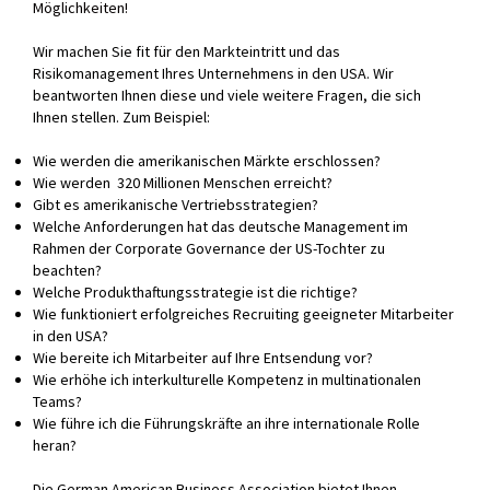
Möglichkeiten!
Neuigkeiten
Wir machen Sie fit für den Markteintritt und das
Presse
Risikomanagement Ihres Unternehmens in den USA. Wir
beantworten Ihnen diese und viele weitere Fragen, die sich
Veranstaltungen
Ihnen stellen. Zum Beispiel:
Karriere
Wie werden die amerikanischen Märkte erschlossen?
Wie werden 320 Millionen Menschen erreicht?
Publikationen
Gibt es amerikanische Vertriebsstrategien?
Welche Anforderungen hat das deutsche Management im
Kontakt
Rahmen der Corporate Governance der US-Tochter zu
beachten?
Welche Produkthaftungsstrategie ist die richtige?
Wie funktioniert erfolgreiches Recruiting geeigneter Mitarbeiter
in den USA?
Wie bereite ich Mitarbeiter auf Ihre Entsendung vor?
Wie erhöhe ich interkulturelle Kompetenz in multinationalen
Teams?
Wie führe ich die Führungskräfte an ihre internationale Rolle
heran?
Die German American Business Association bietet Ihnen