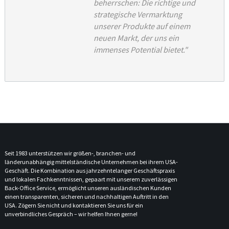
beherrschen: Die richtige und
strategische Vermarktung
unserer Produkte auf einem
neuen Markt, der uns ein
immenses Potential bietet."
Seit 1983 unterstützen wir größen-, branchen- und
länderunabhängig mittelständische Unternehmen bei ihrem USA-
Geschäft. Die Kombination aus jahrzehntelanger Geschäftspraxis
und lokalen Fachkenntnissen, gepaart mit unserem zuverlässigen
Back-Office Service, ermöglicht unseren ausländischen Kunden
einen transparenten, sicheren und nachhaltigen Auftritt in den
USA. Zögern Sie nicht und kontaktieren Sie uns für ein
unverbindliches Gespräch – wir helfen Ihnen gerne!