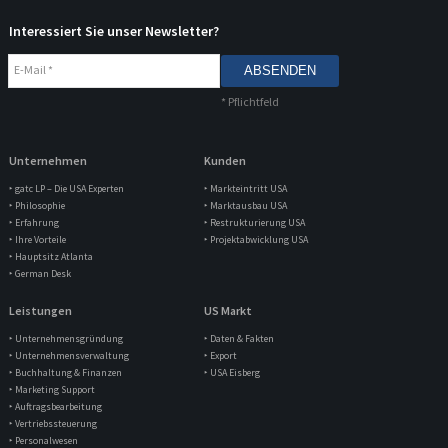
Interessiert Sie unser Newsletter?
E-Mail
*
*
Pflichtfeld
Unternehmen
Kunden
‣ gatc LP – Die USA Experten
‣ Markteintritt USA
‣ Philosophie
‣ Marktausbau USA
‣ Erfahrung
‣ Restrukturierung USA
‣ Ihre Vorteile
‣ Projektabwicklung USA
‣ Hauptsitz Atlanta
‣ German Desk
Leistungen
US Markt
‣ Unternehmensgründung
‣ Daten & Fakten
‣ Unternehmensverwaltung
‣ Export
‣ Buchhaltung & Finanzen
‣ USA Eisberg
‣ Marketing Support
‣ Auftragsbearbeitung
‣ Vertriebssteuerung
‣ Personalwesen