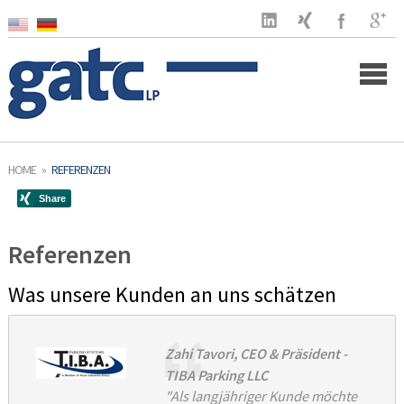
Home
HOME
»
REFERENZEN
Unternehmen
Referenzen
Kunden
Was unsere Kunden an uns schätzen
Leistungen
US Markt
Zahi Tavori, CEO & Präsident -
Aktuelles
TIBA Parking LLC
"Als langjähriger Kunde möchte